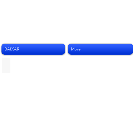
BAIXAR
More
Sondas Jansen Powerwave Single - U