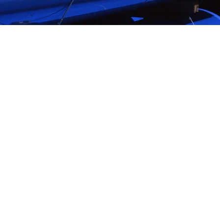
ROS
 Engineering, S.A. como
 30 años en España, ha
ring, S.A, GWE, Bauer
a de diferentes cambios
un grupo internacional de
uas subterráneas, obras
del gas y petróleo; como
o individualizado para el