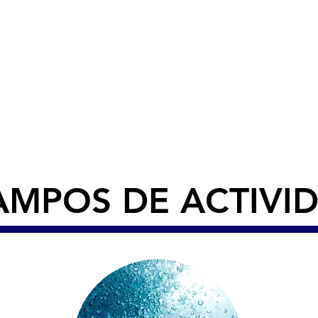
uevos proyectos.
les se concentran en el suministro de materiales par
as subterráneas, como tuberías anticorrosivas de 
nto de epoxy para la construcción de pozos y sonde
desalinizadoras, tuberías de HDPE para el drena
eciales de fibra de vidrio para la industria del gas 
drológica, tuberías para la construcción de piezóm
ra la construcción llave en mano de obras para geote
AMPOS DE ACTIVI