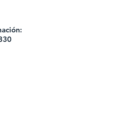
mación:
330