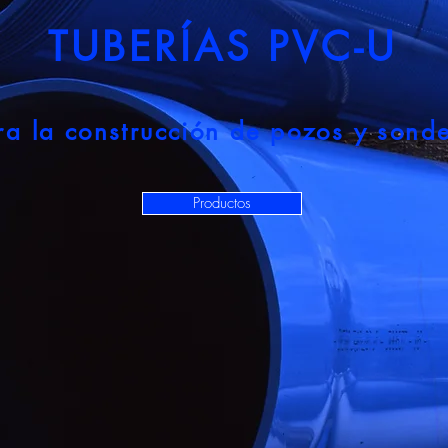
TUBERÍAS PVC-U
ra la construcción de pozos y sond
Productos