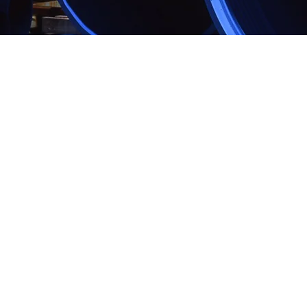
AC
Pesa Well Engineering,
delegación española d
desarrollado su acti
Resources Spain; hasta
societarios dentro de la
empresas con plantas de 
Somos una empresa líde
hidráulicas de redes de
proveedor global de prod