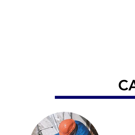
desarrollo y diseño de n
Nuestras áreas principa
tipo de obras hidráulic
tuberías con recubrimie
para pozos de plantas 
vertederos, tuberías esp
para instrumentación hi
productos necesarios pa
C