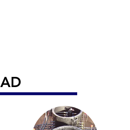
a la realización de todo
PVC-U, acero inoxidable,
os, sistemas de tuberías
je y desgasificación de
y petróleo, equipamientos
etros y toda una gama de
rmia.
DAD