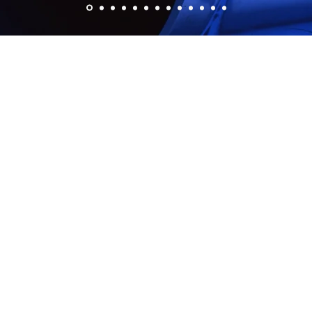
ERCA DE NOSOT
 fundada en el año 1989 bajo el nombre de Preussag
e la multinacional alemana Preussag, con más de
vidad económica con nombres como, Pesa Enginee
 el actual “Pesa Well Engineering, S.L.”, a caus
 multinacional. En la actualidad, formamos parte de 
producción en Alemania, Italia, Portugal y España.
r en el sector de los recursos hidrogeológicos, ag
 abastecimiento, geotermia, geotecnia, industria 
uctos de alta calidad, así como por su asesoramient